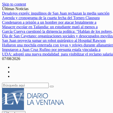
Skip to content
Últimas Noticias
Desalojos exprés: inquilinos de San Juan rechazan la media sanción
Agenda y cronograma de la cuarta fecha del Torneo Clausura
Condenaron a prisión a un hombre por atacar brutalmente a
Masacre escolar en Tailandia: un estudiante mató al menos a
García Cuerva cuestionó la dirigencia política: “Hablan de los pobres,
Día de San Cayetano: organizaciones sociales y desocupados movili
San Juan proyecta sumar un robot quirúrgico al Hospital Rawson
Hallaron una mochila enterrada con joyas y relojes durante allanamie
Imputaron a Juan Cruz Rufino por presunta estafa vinculada a
UDA: adoptó una nueva modalidad para visibilizar el reclamo salaria
07/08/2026