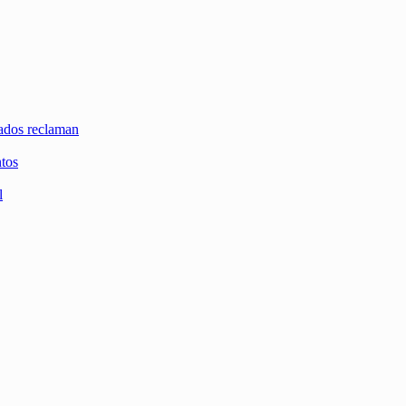
zados reclaman
ntos
l