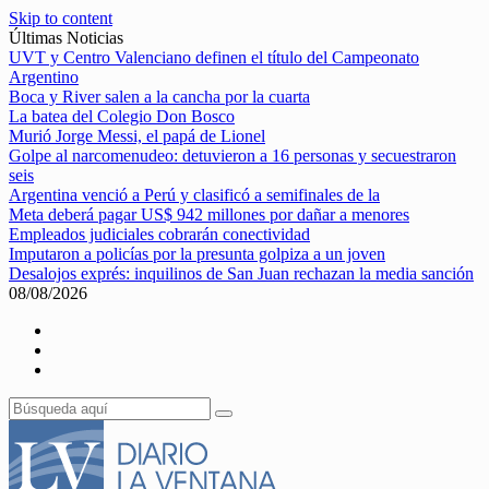
Skip to content
Últimas Noticias
UVT y Centro Valenciano definen el título del Campeonato
Argentino
Boca y River salen a la cancha por la cuarta
La batea del Colegio Don Bosco
Murió Jorge Messi, el papá de Lionel
Golpe al narcomenudeo: detuvieron a 16 personas y secuestraron
seis
Argentina venció a Perú y clasificó a semifinales de la
Meta deberá pagar US$ 942 millones por dañar a menores
Empleados judiciales cobrarán conectividad
Imputaron a policías por la presunta golpiza a un joven
Desalojos exprés: inquilinos de San Juan rechazan la media sanción
08/08/2026