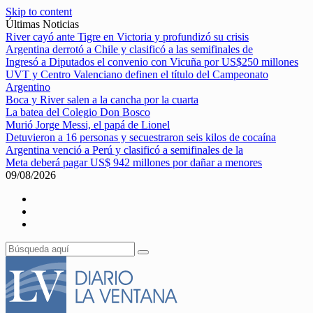
Skip to content
Últimas Noticias
River cayó ante Tigre en Victoria y profundizó su crisis
Argentina derrotó a Chile y clasificó a las semifinales de
Ingresó a Diputados el convenio con Vicuña por US$250 millones
UVT y Centro Valenciano definen el título del Campeonato
Argentino
Boca y River salen a la cancha por la cuarta
La batea del Colegio Don Bosco
Murió Jorge Messi, el papá de Lionel
Detuvieron a 16 personas y secuestraron seis kilos de cocaína
Argentina venció a Perú y clasificó a semifinales de la
Meta deberá pagar US$ 942 millones por dañar a menores
09/08/2026