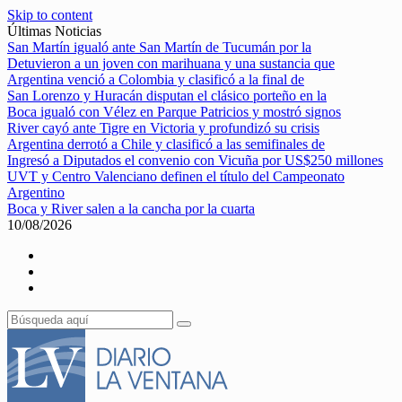
Skip to content
Últimas Noticias
San Martín igualó ante San Martín de Tucumán por la
Detuvieron a un joven con marihuana y una sustancia que
Argentina venció a Colombia y clasificó a la final de
San Lorenzo y Huracán disputan el clásico porteño en la
Boca igualó con Vélez en Parque Patricios y mostró signos
River cayó ante Tigre en Victoria y profundizó su crisis
Argentina derrotó a Chile y clasificó a las semifinales de
Ingresó a Diputados el convenio con Vicuña por US$250 millones
UVT y Centro Valenciano definen el título del Campeonato
Argentino
Boca y River salen a la cancha por la cuarta
10/08/2026