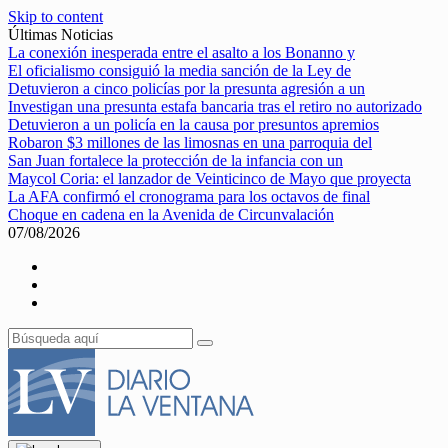
Skip to content
Últimas Noticias
La conexión inesperada entre el asalto a los Bonanno y
El oficialismo consiguió la media sanción de la Ley de
Detuvieron a cinco policías por la presunta agresión a un
Investigan una presunta estafa bancaria tras el retiro no autorizado
Detuvieron a un policía en la causa por presuntos apremios
Robaron $3 millones de las limosnas en una parroquia del
San Juan fortalece la protección de la infancia con un
Maycol Coria: el lanzador de Veinticinco de Mayo que proyecta
La AFA confirmó el cronograma para los octavos de final
Choque en cadena en la Avenida de Circunvalación
07/08/2026