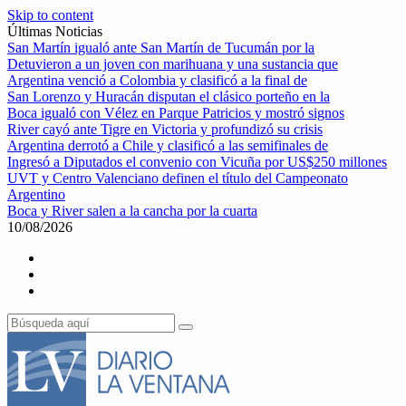
Skip to content
Últimas Noticias
San Martín igualó ante San Martín de Tucumán por la
Detuvieron a un joven con marihuana y una sustancia que
Argentina venció a Colombia y clasificó a la final de
San Lorenzo y Huracán disputan el clásico porteño en la
Boca igualó con Vélez en Parque Patricios y mostró signos
River cayó ante Tigre en Victoria y profundizó su crisis
Argentina derrotó a Chile y clasificó a las semifinales de
Ingresó a Diputados el convenio con Vicuña por US$250 millones
UVT y Centro Valenciano definen el título del Campeonato
Argentino
Boca y River salen a la cancha por la cuarta
10/08/2026