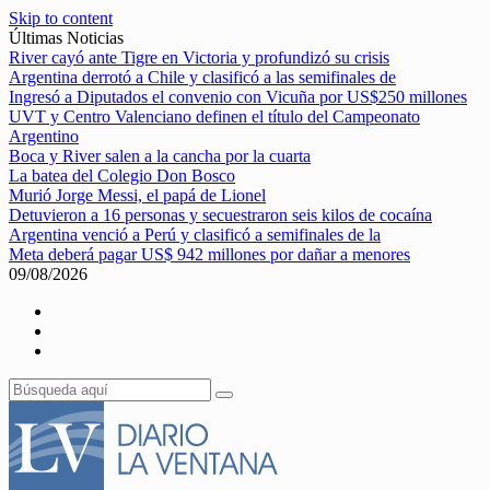
Skip to content
Últimas Noticias
River cayó ante Tigre en Victoria y profundizó su crisis
Argentina derrotó a Chile y clasificó a las semifinales de
Ingresó a Diputados el convenio con Vicuña por US$250 millones
UVT y Centro Valenciano definen el título del Campeonato
Argentino
Boca y River salen a la cancha por la cuarta
La batea del Colegio Don Bosco
Murió Jorge Messi, el papá de Lionel
Detuvieron a 16 personas y secuestraron seis kilos de cocaína
Argentina venció a Perú y clasificó a semifinales de la
Meta deberá pagar US$ 942 millones por dañar a menores
09/08/2026