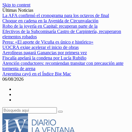
Skip to content
Últimas Noticias
La AFA confirmó el cronograma para los octavos de final
Choque en cadena en la Avenida de Circunvalación
Robo de la joyería en Capital: recuperan parte de la
Efectivos de la Subcomisaría Castro de Carpintería, recuperaron
elementos robados
Perea: «El aporte de Vicuña es único e histórico»
UOCRA exige acelerar el inicio de obras
Aerolíneas pagará Ganancias por primera vez
Fiscalía apelará la condena por Lucía Rubiño
Atención conductores: recomiendan transitar con precaución ante
tormenta de arena
Argentina cayó en el Índice Big Mac
06/08/2026