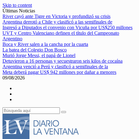
Skip to content
Últimas Noticias
River cayó ante Tigre en Victoria y profundizó su crisis
Argentina derrotó a Chile y clasificó a las semifinales de
Ingresó a Diputados el convenio con Vicuña por US$250 millones
UVT y Centro Valenciano definen el título del Campeonato
Argentino
Boca y River salen a la cancha por la cuarta
La batea del Colegio Don Bosco
Murió Jorge Messi, el papá de Lionel
Detuvieron a 16 personas y secuestraron seis kilos de cocaína
Argentina venció a Perú y clasificó a semifinales de la
Meta deberá pagar US$ 942 millones por dañar a menores
09/08/2026