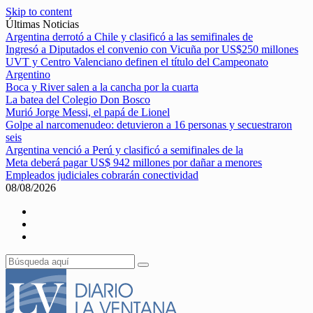
Skip to content
Últimas Noticias
Argentina derrotó a Chile y clasificó a las semifinales de
Ingresó a Diputados el convenio con Vicuña por US$250 millones
UVT y Centro Valenciano definen el título del Campeonato
Argentino
Boca y River salen a la cancha por la cuarta
La batea del Colegio Don Bosco
Murió Jorge Messi, el papá de Lionel
Golpe al narcomenudeo: detuvieron a 16 personas y secuestraron
seis
Argentina venció a Perú y clasificó a semifinales de la
Meta deberá pagar US$ 942 millones por dañar a menores
Empleados judiciales cobrarán conectividad
08/08/2026