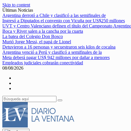
Skip to content
Últimas Noticias
Argentina derrotó a Chile y clasificó a las semifinales de
Ingresó a Diputados el convenio con Vicuña por US$250 millones
UVT y Centro Valenciano definen el título del Campeonato Argentin
Boca y River salen a la cancha por la cuarta
La batea del Colegio Don Bosco
Murió Jorge Messi, el papá de Lionel
Detuvieron a 16 personas y secuestraron seis kilos de cocaína
Argentina venció a Perú y clasificó a semifinales de la
Meta deberá pagar US$ 942 millones por dañar a menores
Empleados judiciales cobrarán conectividad
08/08/2026