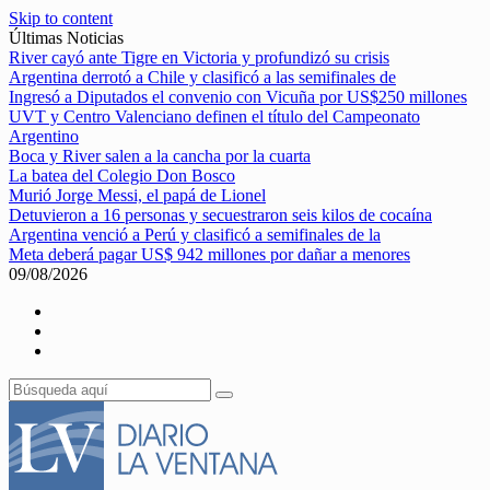
Skip to content
Últimas Noticias
River cayó ante Tigre en Victoria y profundizó su crisis
Argentina derrotó a Chile y clasificó a las semifinales de
Ingresó a Diputados el convenio con Vicuña por US$250 millones
UVT y Centro Valenciano definen el título del Campeonato
Argentino
Boca y River salen a la cancha por la cuarta
La batea del Colegio Don Bosco
Murió Jorge Messi, el papá de Lionel
Detuvieron a 16 personas y secuestraron seis kilos de cocaína
Argentina venció a Perú y clasificó a semifinales de la
Meta deberá pagar US$ 942 millones por dañar a menores
09/08/2026