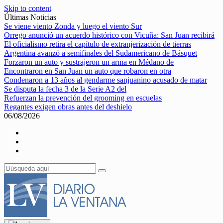
Skip to content
Últimas Noticias
Se viene viento Zonda y luego el viento Sur
Orrego anunció un acuerdo histórico con Vicuña: San Juan recibirá
El oficialismo retira el capítulo de extranjerización de tierras
Argentina avanzó a semifinales del Sudamericano de Básquet
Forzaron un auto y sustrajeron un arma en Médano de
Encontraron en San Juan un auto que robaron en otra
Condenaron a 13 años al gendarme sanjuanino acusado de matar
Se disputa la fecha 3 de la Serie A2 del
Refuerzan la prevención del grooming en escuelas
Regantes exigen obras antes del deshielo
06/08/2026