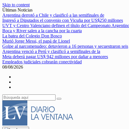
Skip to content
Últimas Noticias
Argentina derrotó a Chile y clasificó a las semifinales de
Ingresó a Diputados el convenio con Vicuña por US$250 millones
UVT y Centro Valenciano definen el título del Campeonato Argentin
Boca y River salen a la cancha por la cuarta
La batea del Colegio Don Bosco
Murió Jorge Messi, el papá de Lionel
Golpe al narcomenudeo: detuvieron a 16 personas y secuestraron seis
Argentina venció a Perú y clasificó a semifinales de la
Meta deberá pagar US$ 942 millones por dañar a menores
Empleados judiciales cobrarán conectividad
08/08/2026