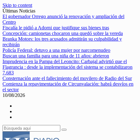
Skip to content
Últimas Noticias
El gobernador Orrego anunció la renovación y ampliación del
Centro
Fiscalía le pidió a Adorni que justifique sus bienes tras
Concepción: camionetas chocaron una quedó sobre la vereda
Branka Motors: los tres acusados admitirán su culpabilidad y
recibirán
Policía Federal: detuvo a una mujer por narcomenudeo
Buscan una familia para una niña de 11 años: abrieron
Imprudencia en la Pampa del Leoncito: Carbajal advirtió que el
Flagrancia : desde la implementación del sistema se contabilizaron
7.683
Consternación ante el fallecimiento del movilero de Radio del Sur
Comienza la repavimentación de Circunvalación: habrá desvíos en
el sector
10/08/2026