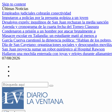
Skip to content
Últimas Noticias
Empleados judiciales cobrarán conectividad
Imputaron a policías por la presunta golpiza a un joven
Desalojos exprés: inquilinos de San Juan rechazan la media sanción
Agenda y cronograma de la cuarta fecha del Torneo Clausura
Condenaron a prisión a un hombre por atacar brutalmente a
Masacre escolar en Tailandia: un estudiante mató al menos a
García Cuerva cuestionó la dirigencia política: “Hablan de los pobres,
Día de San Cayetano: organizaciones sociales y desocupados movili
San Juan proyecta sumar un robot quirúrgico al Hospital Rawson
Hallaron una mochila enterrada con joyas y relojes durante allanamie
07/08/2026