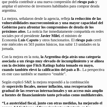
que podría contribuir a una nueva compresión del
riesgo país
y
ampliar el universo de inversores habilitados para comprar deuda
argentina.
La mejora, señalaron desde la agencia, refleja
la reducción de las
vulnerabilidades macroeconómicas y una mayor capacidad del
Gobierno para afrontar los compromisos de deuda de los
próximos años
. La noticia fue inmediatamente compartida en redes
sociales por el presidente
Javier Milei
, el ministro de
Economía
Luis Caputo
y otros funcionarios. El
riesgo país
cerró
este miércoles en 503 puntos básicos, tras subir 13 unidades en la
jornada.
Con la mejora en la nota,
la Argentina deja atrás una categoría
asociada a un riesgo muy elevado de incumplimiento y se alinea
con la decisión que Fitch Ratings había tomado en mayo,
cuando también elevó la calificación del país a B-
. La perspectiva
en este caso también se mantuvo “estable”.
Según explicó S&P, la mejora respondió a la combinación
de
superávits fiscales, menor inflación, una recuperación
gradual de las reservas internacionales y un acceso más amplio
a fuentes de financiamiento tanto privadas como multilaterales
.
“La austeridad fiscal, junto con otras medidas, ha mejorado el