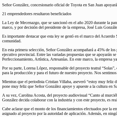
Señor González, concesionario oficial de Toyota en San Juan apoyará
21 emprendedores resultaron beneficiados
La Ley de Mecenazgo, que se sancionó en el año 2020 durante la pandem
marco, y por decisión del presidente de la empresa, José Luis Gonzále
Es importante destacar que esta ley se gestó en el marco del Acuerdo S
comunidad.
En esta primera selección, Señor González acompañará a 45% de los pr
ejecutivo provincial. Entre las variadas propuestas que se apoyarán s
Perfeccionamiento, Artística, Artesanías. En este marco, la empresa ya
Por su parte, Lorena López, responsable del proyecto teatral “Solas
para la producción y para el futuro de nuestro proyecto. Nos sentimo
Mientras que el periodista Cristian Villaba, aseveró “estoy muy feliz d
pone muy feliz que Señor González apoye y apueste a la cultura en S
A su vez, Carolina Acosta, del proyecto audiovisual “Canto al murcié
González decida colaborar con la industria y con este proyecto, es re
Cabe aclarar que el monto de los financiamientos efectuados por la em
asignado al proyecto por la autoridad de aplicación. Además, en ningún