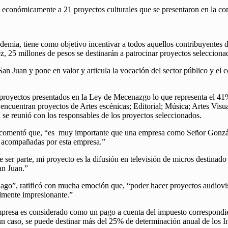
 económicamente a 21 proyectos culturales que se presentaron en la c
ia, tiene como objetivo incentivar a todos aquellos contribuyentes de 
z, 25 millones de pesos se destinarán a patrocinar proyectos seleccion
an Juan y pone en valor y articula la vocación del sector público y el co
oyectos presentados en la Ley de Mecenazgo lo que representa el 41% d
e encuentran proyectos de Artes escénicas; Editorial; Música; Artes Vis
 se reunió con los responsables de los proyectos seleccionados.
”, comentó que, “es muy importante que una empresa como Señor Gonzál
s acompañadas por esta empresa.”
e ser parte, mi proyecto es la difusión en televisión de micros destinad
an Juan.”
lago”, ratificó con mucha emoción que, “poder hacer proyectos audiovis
almente impresionante.”
presa es considerado como un pago a cuenta del impuesto correspondiente
 caso, se puede destinar más del 25% de determinación anual de los Ingr