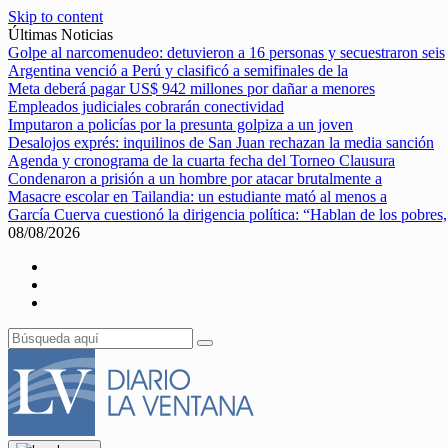
Skip to content
Últimas Noticias
Golpe al narcomenudeo: detuvieron a 16 personas y secuestraron seis
Argentina venció a Perú y clasificó a semifinales de la
Meta deberá pagar US$ 942 millones por dañar a menores
Empleados judiciales cobrarán conectividad
Imputaron a policías por la presunta golpiza a un joven
Desalojos exprés: inquilinos de San Juan rechazan la media sanción
Agenda y cronograma de la cuarta fecha del Torneo Clausura
Condenaron a prisión a un hombre por atacar brutalmente a
Masacre escolar en Tailandia: un estudiante mató al menos a
García Cuerva cuestionó la dirigencia política: “Hablan de los pobres,
08/08/2026