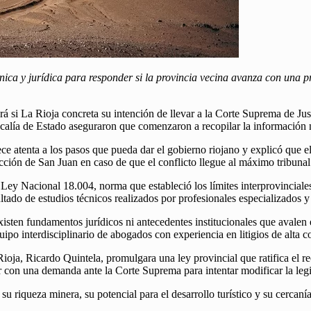
ica y jurídica para responder si la provincia vecina avanza con una pr
rá si La Rioja concreta su intención de llevar a la Corte Suprema de Just
alía de Estado aseguraron que comenzaron a recopilar la información n
ece atenta a los pasos que pueda dar el gobierno riojano y explicó que 
icción de San Juan en caso de que el conflicto llegue al máximo tribunal
 Ley Nacional 18.004, norma que estableció los límites interprovincial
ultado de estudios técnicos realizados por profesionales especializados y
xisten fundamentos jurídicos ni antecedentes institucionales que avale
quipo interdisciplinario de abogados con experiencia en litigios de alta 
 Rioja, Ricardo Quintela, promulgara una ley provincial que ratifica e
con una demanda ante la Corte Suprema para intentar modificar la legisl
u riqueza minera, su potencial para el desarrollo turístico y su cercaní