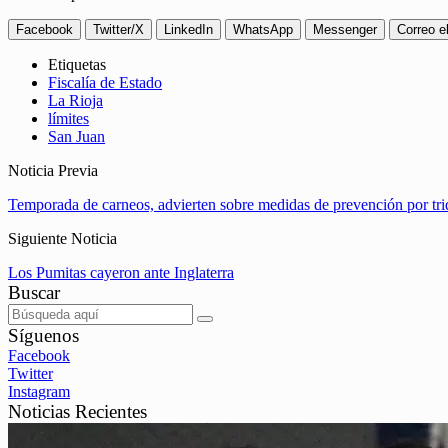
Facebook
Twitter/X
LinkedIn
WhatsApp
Messenger
Correo e
Etiquetas
Fiscalía de Estado
La Rioja
límites
San Juan
Noticia Previa
Temporada de carneos, advierten sobre medidas de prevención por tr
Siguiente Noticia
Los Pumitas cayeron ante Inglaterra
Buscar
Síguenos
Facebook
Twitter
Instagram
Noticias Recientes