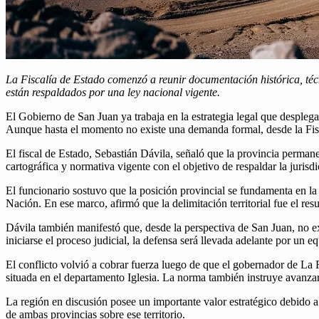
La Fiscalía de Estado comenzó a reunir documentación histórica, técn
están respaldados por una ley nacional vigente.
El Gobierno de San Juan ya trabaja en la estrategia legal que desplega
Aunque hasta el momento no existe una demanda formal, desde la Fisc
El fiscal de Estado, Sebastián Dávila, señaló que la provincia perman
cartográfica y normativa vigente con el objetivo de respaldar la jurisd
El funcionario sostuvo que la posición provincial se fundamenta en la
Nación. En ese marco, afirmó que la delimitación territorial fue el res
Dávila también manifestó que, desde la perspectiva de San Juan, no e
iniciarse el proceso judicial, la defensa será llevada adelante por un e
El conflicto volvió a cobrar fuerza luego de que el gobernador de La
situada en el departamento Iglesia. La norma también instruye avanzar 
La región en discusión posee un importante valor estratégico debido a s
de ambas provincias sobre ese territorio.