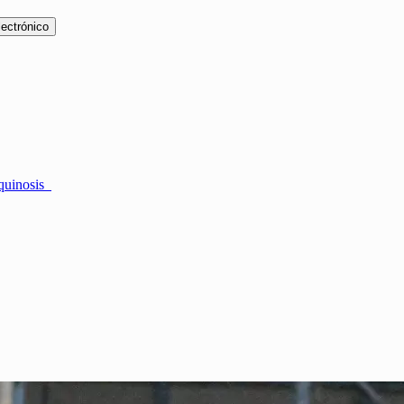
lectrónico
iquinosis