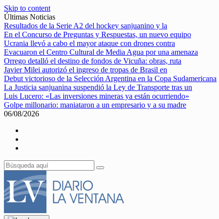
Skip to content
Últimas Noticias
Resultados de la Serie A2 del hockey sanjuanino y la
En el Concurso de Preguntas y Respuestas, un nuevo equipo
Ucrania llevó a cabo el mayor ataque con drones contra
Evacuaron el Centro Cultural de Media Agua por una amenaza
Orrego detalló el destino de fondos de Vicuña: obras, ruta
Javier Milei autorizó el ingreso de tropas de Brasil en
Debut victorioso de la Selección Argentina en la Copa Sudamericana
La Justicia sanjuanina suspendió la Ley de Transporte tras un
Luis Lucero: «Las inversiones mineras ya están ocurriendo»
Golpe millonario: maniataron a un empresario y a su madre
06/08/2026