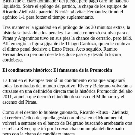
Bicho fue el claro dominador del juego, pero pagó caro no haberlo
liquidado. Sobre el epílogo del partido, la chapa de los equipos de
Ricardo Zielinski apareció: Nicolás «Uvita» Fernández firmó el
agónico 1-1 para forzar el tiempo suplementario.
Tras mantener la igualdad en el prólogo de los 30 minutos extras, la
historia se trasladó a los penales. La tanda comenzó esquiva para el
Pirata y Argentinos tuvo en sus pies la chance de cerrarlo, pero falló.
Allí emergió la figura gigante de Thiago Cardozo, quien le contuvo
el último penal decisivo a Enzo Pérez. Acto seguido, Ramiro
Hernandes no perdonó desde los doce pasos y desató la locura
cordobesa.
El condimento histórico: El fantasma de la Promoción
La final en el Kempes tendrá un condimento extra que acaparará
todas las miradas del mundo deportivo: River y Belgrano volverán a
cruzarse en una definición directa tras la histórica Promoción del año
2011, aquella que decretó el inédito descenso del Millonario y el
ascenso del Pirata.
Como si el destino lo hubiese guionado, Ricardo «Ruso» Zielinski,
el cerebro táctico de aquella gesta cordobesa en el Monumental,
volverá a sentarse en el banco de Belgrano buscando arrebatarle otra
estrella a River, que irá por la revancha con un plantel diezmado
pero con la chapa de candidato intacta.