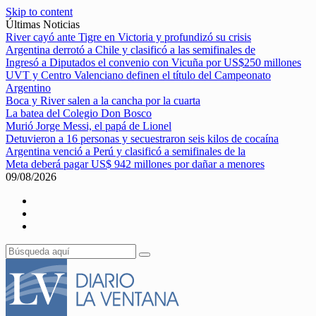
Skip to content
Últimas Noticias
River cayó ante Tigre en Victoria y profundizó su crisis
Argentina derrotó a Chile y clasificó a las semifinales de
Ingresó a Diputados el convenio con Vicuña por US$250 millones
UVT y Centro Valenciano definen el título del Campeonato
Argentino
Boca y River salen a la cancha por la cuarta
La batea del Colegio Don Bosco
Murió Jorge Messi, el papá de Lionel
Detuvieron a 16 personas y secuestraron seis kilos de cocaína
Argentina venció a Perú y clasificó a semifinales de la
Meta deberá pagar US$ 942 millones por dañar a menores
09/08/2026