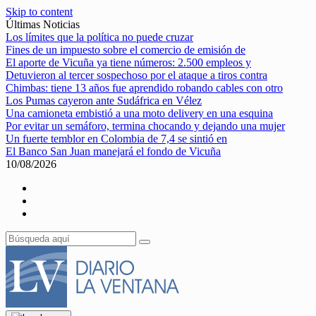
Skip to content
Últimas Noticias
Los límites que la política no puede cruzar
Fines de un impuesto sobre el comercio de emisión de
El aporte de Vicuña ya tiene números: 2.500 empleos y
Detuvieron al tercer sospechoso por el ataque a tiros contra
Chimbas: tiene 13 años fue aprendido robando cables con otro
Los Pumas cayeron ante Sudáfrica en Vélez
Una camioneta embistió a una moto delivery en una esquina
Por evitar un semáforo, termina chocando y dejando una mujer
Un fuerte temblor en Colombia de 7,4 se sintió en
El Banco San Juan manejará el fondo de Vicuña
10/08/2026