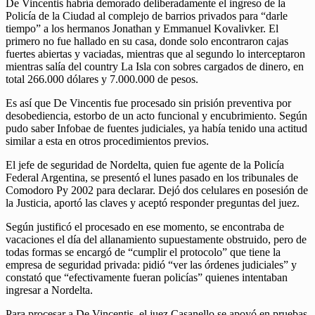
De Vincentis habría demorado deliberadamente el ingreso de la
Policía de la Ciudad al complejo de barrios privados para “darle
tiempo” a los hermanos Jonathan y Emmanuel Kovalivker. El
primero no fue hallado en su casa, donde solo encontraron cajas
fuertes abiertas y vaciadas, mientras que al segundo lo interceptaron
mientras salía del country La Isla con sobres cargados de dinero, en
total 266.000 dólares y 7.000.000 de pesos.
Es así que De Vincentis fue procesado sin prisión preventiva por
desobediencia, estorbo de un acto funcional y encubrimiento. Según
pudo saber Infobae de fuentes judiciales, ya había tenido una actitud
similar a esta en otros procedimientos previos.
El jefe de seguridad de Nordelta, quien fue agente de la Policía
Federal Argentina, se presentó el lunes pasado en los tribunales de
Comodoro Py 2002 para declarar. Dejó dos celulares en posesión de
la Justicia, aportó las claves y aceptó responder preguntas del juez.
Según justificó el procesado en ese momento, se encontraba de
vacaciones el día del allanamiento supuestamente obstruido, pero de
todas formas se encargó de “cumplir el protocolo” que tiene la
empresa de seguridad privada: pidió “ver las órdenes judiciales” y
constató que “efectivamente fueran policías” quienes intentaban
ingresar a Nordelta.
Para procesar a De Vincentis, el juez Casanello se apoyó en pruebas