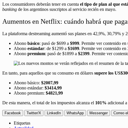
Los consumidores deberán tener en cuenta
el tipo de plan al que est
banking
de los argentinos suscriptos al servicio recién en mayo.
Aumentos en Netflix: cuándo habrá que paga
La plataforma destreaming aumentó sus planes en 42,9%, 30,79% y
Abono
básico
: pasó de $699 a
$999
. Permite ver contenido en
Abono
estándar
: de $1299 a
$1699
. Permite ver contenido en 
Abono
premium
: pasó de $1899 a
$2399
. Permite ver conteni
En tanto, para aquellos que su consumo en dólares
supere los US$30
Abono básico:
$2007,99
Abono estándar:
$3414,99
Abono premium:
$4821,99
De esta manera, el total de los impuestos alcanza el
101%
adicional a 
Facebook
Twitter/X
LinkedIn
WhatsApp
Messenger
Correo e
Etiquetas