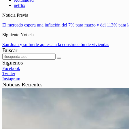
Actualidad
netflix
Noticia Previa
El mercado espera una inflación del 7% para marzo y del 113% para 
Siguiente Noticia
San Juan y su fuerte apuesta a la construcción de viviendas
Buscar
Síguenos
Facebook
Twitter
Instagram
Noticias Recientes