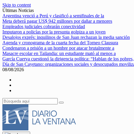
Skip to content
Últimas Noticias
Argentina venció a Perú y clasificó a semifinales de la
Meta deberá pagar US$ 942 millones por dañar a menores
Empleados judiciales cobrarán conectividad
Imputaron a policías por la presunta golpiza a un joven
Desalojos exprés: inquilinos de San Juan rechazan la media sanción
Agenda y cronograma de la cuarta fecha del Torneo Clausura
Condenaron a prisión a un hombre por atacar brutalmente a
Masacre escolar en Tailandia: un estudiante mató al menos a
García Cuerva cuestionó la dirigencia política: “Hablan de los pobres,
Día de San Cayetano: organizaciones sociales y desocupados movili
08/08/2026