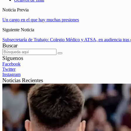
Noticia Previa
Un cargo en el que hay muchas presiones
Siguiente Noticia
Subsecretaría de Trabajo: Colegio Médico y ATSA, en audiencia tras
Buscar
Síguenos
Facebook
Twitter
Instagram
Noticias Recientes