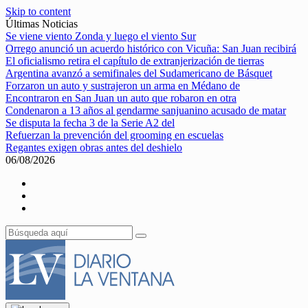
Skip to content
Últimas Noticias
Se viene viento Zonda y luego el viento Sur
Orrego anunció un acuerdo histórico con Vicuña: San Juan recibirá
El oficialismo retira el capítulo de extranjerización de tierras
Argentina avanzó a semifinales del Sudamericano de Básquet
Forzaron un auto y sustrajeron un arma en Médano de
Encontraron en San Juan un auto que robaron en otra
Condenaron a 13 años al gendarme sanjuanino acusado de matar
Se disputa la fecha 3 de la Serie A2 del
Refuerzan la prevención del grooming en escuelas
Regantes exigen obras antes del deshielo
06/08/2026