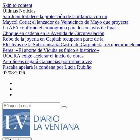
Skip to content
Últimas Noticias
San Juan fortalece la protección de la infancia con un
Maycol Coria: el lanzador de Veinticinco de Mayo que proyecta
La AFA confirmó el cronograma para los octavos de final
Choque en cadena en la Avenida de Circunvalación
Robo de la joyería en Capital: recuperan parte de la
Efectivos de la Subcomisaría Castro de Carpintería, recuperaron elem
Perea: «El aporte de Vicuña es único e histórico»
UOCRA exige acelerar el inicio de obras
Aerolíneas pagará Ganancias por primera vez
Fiscalía apelará la condena por Lucía Rubiño
07/08/2026