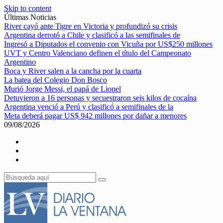
Skip to content
Últimas Noticias
River cayó ante Tigre en Victoria y profundizó su crisis
Argentina derrotó a Chile y clasificó a las semifinales de
Ingresó a Diputados el convenio con Vicuña por US$250 millones
UVT y Centro Valenciano definen el título del Campeonato
Argentino
Boca y River salen a la cancha por la cuarta
La batea del Colegio Don Bosco
Murió Jorge Messi, el papá de Lionel
Detuvieron a 16 personas y secuestraron seis kilos de cocaína
Argentina venció a Perú y clasificó a semifinales de la
Meta deberá pagar US$ 942 millones por dañar a menores
09/08/2026