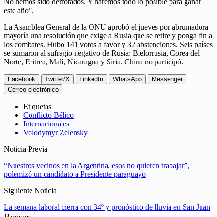
No hemos sido derrotados. Y haremos todo lo posible para ganar
este año”.
La Asamblea General de la ONU aprobó el jueves por abrumadora
mayoría una resolución que exige a Rusia que se retire y ponga fin a
los combates. Hubo 141 votos a favor y 32 abstenciones. Seis países
se sumaron al sufragio negativo de Rusia: Bielorrusia, Corea del
Norte, Eritrea, Malí, Nicaragua y Siria. China no participó.
Facebook
Twitter/X
LinkedIn
WhatsApp
Messenger
Correo electrónico
Etiquetas
Conflicto Bélico
Internacionales
Volodymyr Zelensky
Noticia Previa
“Nuestros vecinos en la Argentina, esos no quieren trabajar”,
polemizó un candidato a Presidente paraguayo
Siguiente Noticia
La semana laboral cierra con 34º y pronóstico de lluvia en San Juan
Buscar