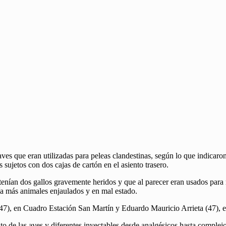
ves que eran utilizadas para peleas clandestinas, según lo que indicaron 
sujetos con dos cajas de cartón en el asiento trasero.
 tenían dos gallos gravemente heridos y que al parecer eran usados para
ía más animales enjaulados y en mal estado.
(47), en Cuadro Estación San Martín y Eduardo Mauricio Arrieta (47), e
to de las aves y diferentes inyectables desde analgésicos hasta comple