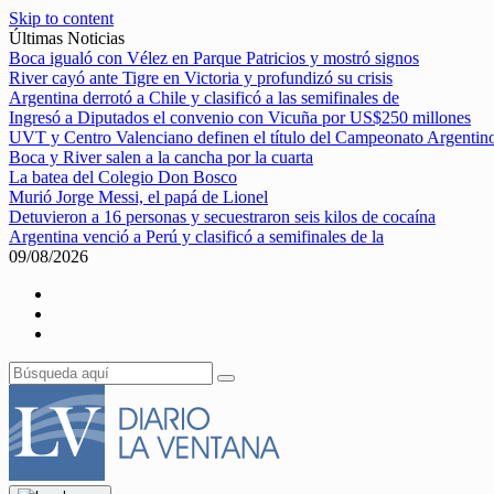
Skip to content
Últimas Noticias
Boca igualó con Vélez en Parque Patricios y mostró signos
River cayó ante Tigre en Victoria y profundizó su crisis
Argentina derrotó a Chile y clasificó a las semifinales de
Ingresó a Diputados el convenio con Vicuña por US$250 millones
UVT y Centro Valenciano definen el título del Campeonato Argentin
Boca y River salen a la cancha por la cuarta
La batea del Colegio Don Bosco
Murió Jorge Messi, el papá de Lionel
Detuvieron a 16 personas y secuestraron seis kilos de cocaína
Argentina venció a Perú y clasificó a semifinales de la
09/08/2026