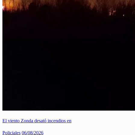
El viento Zonda desató incendios en
Policiales
06/08/2026