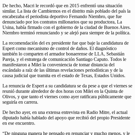
De hecho, Macri le recordó que en 2015 enfrentó una situación
similar. La lista de Cambiemos en el distrito más poblado del país la
encabezaba el periodista deportivo Fernando Niembro, que fue
denunciado por los contratos millonarios que su productora, La
Usina, había firmado con el gobierno de la ciudad de Buenos Aires.
Niembro terminó renunciando y se alejó para siempre de la política.
La recomendación del ex presidente fue que baje la candidatura de
Espert como mecanismo de control de daños. El diagnóstico
también lo comparten el armador bonaerense de LLA, Sebastián
Pareja, y el estratega de comunicación Santiago Caputo. Todos le
manifestaron a Milei la conveniencia de tomar distancia del
escándalo a raíz de las últimas revelaciones periodísticas y de la
causa judicial que tramita en el estado de Texas, Estados Unidos.
La renuncia de Espert a su candidatura se da pese a que el viernes se
reunió durante alrededor de dos horas con Milei en la Quinta de
Olivos, y que tanto el viernes como ayer ratificara públicamente que
seguiría en carrera.
De hecho ayer, en una extensa entrevista en Radio Mitre, el actual
diputado había hablado del apoyo que recibió del propio Presidente
en ese encuentro.
“De ninguna manera he pensado en renunciar y mucho menos, y le