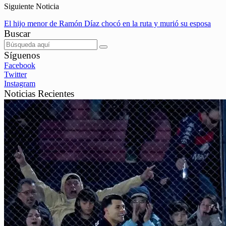
Siguiente Noticia
El hijo menor de Ramón Díaz chocó en la ruta y murió su esposa
Buscar
Síguenos
Facebook
Twitter
Instagram
Noticias Recientes