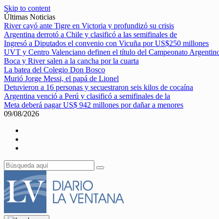
Skip to content
Últimas Noticias
River cayó ante Tigre en Victoria y profundizó su crisis
Argentina derrotó a Chile y clasificó a las semifinales de
Ingresó a Diputados el convenio con Vicuña por US$250 millones
UVT y Centro Valenciano definen el título del Campeonato Argentin
Boca y River salen a la cancha por la cuarta
La batea del Colegio Don Bosco
Murió Jorge Messi, el papá de Lionel
Detuvieron a 16 personas y secuestraron seis kilos de cocaína
Argentina venció a Perú y clasificó a semifinales de la
Meta deberá pagar US$ 942 millones por dañar a menores
09/08/2026