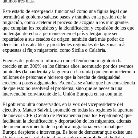
últimos tres días.
Este estado de emergencia funcionará como una figura legal que
permitirá al gobierno saltarse pasos y trámites en la gestión de la
migración, como acelerar el proceso de acogida a los inmigrantes
que cumplan los requisitos y la identificación y expulsión de los que
no tengan derecho a permanecer en el país y tengan que ser
repatriados a sus estados de origen; también dará más poder de
decisión a los alcaldes y presidentes regionales de las zonas más
expuestas al flujo migratorio, como Sicilia o Calabria.
Fuentes del gobierno informan que el fenómeno migratorio ha
crecido en un 300% en los últimos años, acentuado por dos eventos
puntuales (la pandemia y la guerra en Ucrania) que empobrecieron a
millones de personas e hicieron que la brecha de desigualdad
creciera a pasos agigantados. Además, se añade que hay consciencia
de que esto no resolverá el problema, sino que se necesita una
intervención convincente de la Unión Europea en su conjunto.
El gobierno ultra conservador, en la voz del vicepresidente del
ejecutivo, Matteo Salvini, prometió en todas las regiones la apertura
de nuevos CPR (Centro de Permanencia para los Repatriados) que
facilitarán la identificación y deportación de los migrantes, además
de un endurecimiento de la política migratoria: «es crucial que
Europa despierte e intervenga. Es hora de demostrar que existe una
Unión, y que la solidaridad no es solo responsabilidad de Italia,