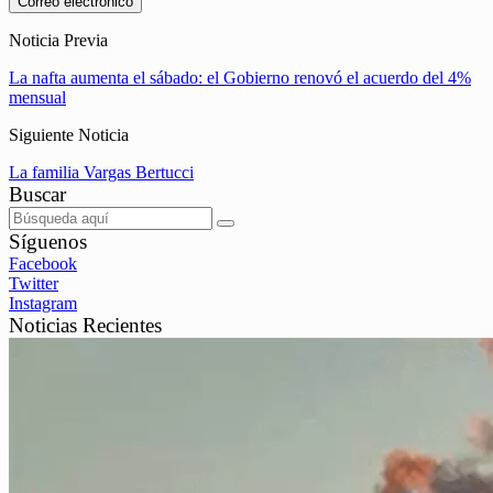
Correo electrónico
Noticia Previa
La nafta aumenta el sábado: el Gobierno renovó el acuerdo del 4%
mensual
Siguiente Noticia
La familia Vargas Bertucci
Buscar
Síguenos
Facebook
Twitter
Instagram
Noticias Recientes