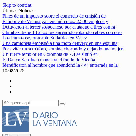
Skip to content
Últimas Noticias
Fines de un impuesto sobre el comercio de emisión de
El aporte de Vicuña ya tiene números: 2.500 empleos y
Detuvieron al tercer sospechoso por el ataque a tiros contra
Chimbas: tiene 13 años fue aprendido robando cables con otro
Los Pumas cayeron ante Sudáfrica en Vélez
Una camioneta embistió a una moto delivery en una esquina
Por evitar un semáforo, termina chocando y dejando una mujer
Un fuerte temblor en Colombia de 7,4 se sintió en
El Banco San Juan manejará el fondo de Vicuña
Identificaron al hombre que abandonó la 4×4 enterrada en la
10/08/2026