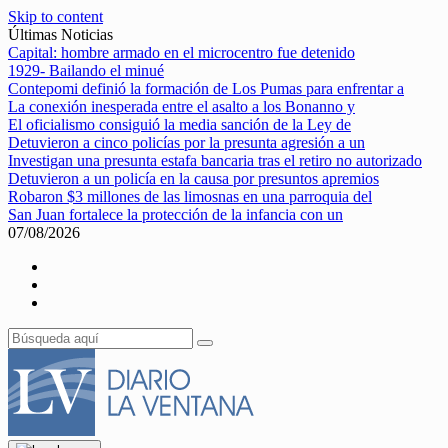
Skip to content
Últimas Noticias
Capital: hombre armado en el microcentro fue detenido
1929- Bailando el minué
Contepomi definió la formación de Los Pumas para enfrentar a
La conexión inesperada entre el asalto a los Bonanno y
El oficialismo consiguió la media sanción de la Ley de
Detuvieron a cinco policías por la presunta agresión a un
Investigan una presunta estafa bancaria tras el retiro no autorizado
Detuvieron a un policía en la causa por presuntos apremios
Robaron $3 millones de las limosnas en una parroquia del
San Juan fortalece la protección de la infancia con un
07/08/2026