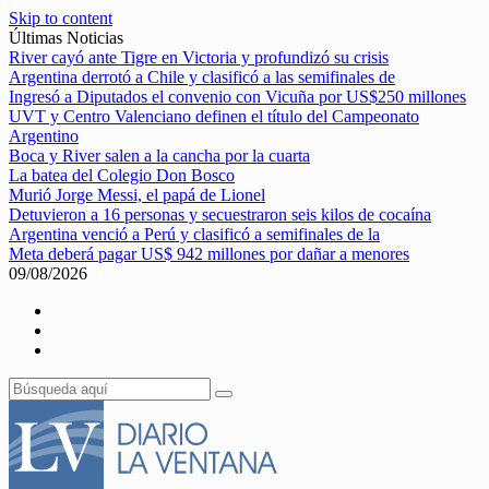
Skip to content
Últimas Noticias
River cayó ante Tigre en Victoria y profundizó su crisis
Argentina derrotó a Chile y clasificó a las semifinales de
Ingresó a Diputados el convenio con Vicuña por US$250 millones
UVT y Centro Valenciano definen el título del Campeonato
Argentino
Boca y River salen a la cancha por la cuarta
La batea del Colegio Don Bosco
Murió Jorge Messi, el papá de Lionel
Detuvieron a 16 personas y secuestraron seis kilos de cocaína
Argentina venció a Perú y clasificó a semifinales de la
Meta deberá pagar US$ 942 millones por dañar a menores
09/08/2026