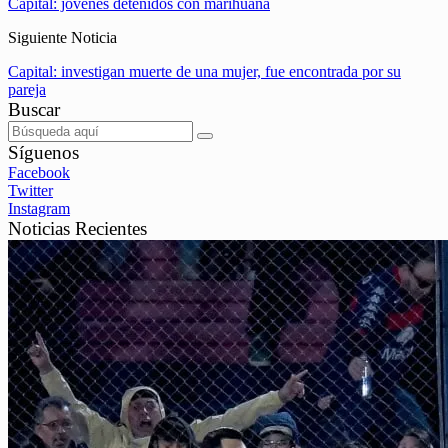
Capital: jóvenes detenidos con marihuana
Siguiente Noticia
Capital: investigan muerte de una mujer, fue encontrada por su
pareja
Buscar
Síguenos
Facebook
Twitter
Instagram
Noticias Recientes