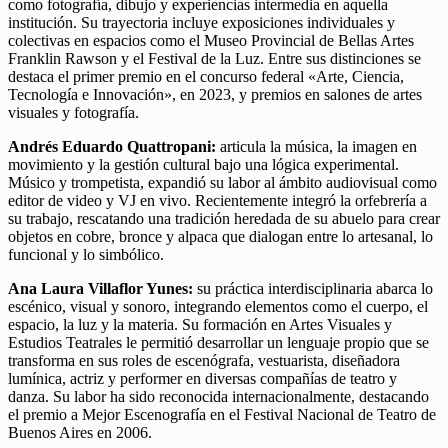
como fotografía, dibujo y experiencias intermedia en aquella
institución. Su trayectoria incluye exposiciones individuales y
colectivas en espacios como el Museo Provincial de Bellas Artes
Franklin Rawson y el Festival de la Luz. Entre sus distinciones se
destaca el primer premio en el concurso federal «Arte, Ciencia,
Tecnología e Innovación», en 2023, y premios en salones de artes
visuales y fotografía.
Andrés Eduardo Quattropani:
articula la música, la imagen en
movimiento y la gestión cultural bajo una lógica experimental.
Músico y trompetista, expandió su labor al ámbito audiovisual como
editor de video y VJ en vivo. Recientemente integró la orfebrería a
su trabajo, rescatando una tradición heredada de su abuelo para crear
objetos en cobre, bronce y alpaca que dialogan entre lo artesanal, lo
funcional y lo simbólico.
Ana Laura Villaflor Yunes:
su práctica interdisciplinaria abarca lo
escénico, visual y sonoro, integrando elementos como el cuerpo, el
espacio, la luz y la materia. Su formación en Artes Visuales y
Estudios Teatrales le permitió desarrollar un lenguaje propio que se
transforma en sus roles de escenógrafa, vestuarista, diseñadora
lumínica, actriz y performer en diversas compañías de teatro y
danza. Su labor ha sido reconocida internacionalmente, destacando
el premio a Mejor Escenografía en el Festival Nacional de Teatro de
Buenos Aires en 2006.