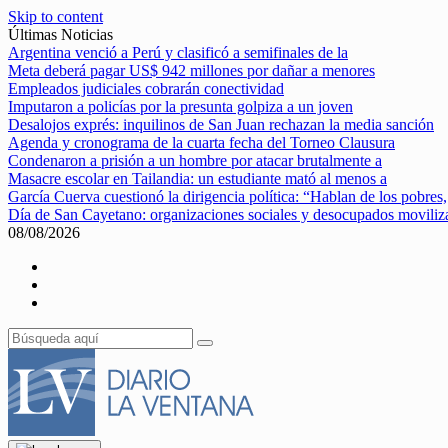
Skip to content
Últimas Noticias
Argentina venció a Perú y clasificó a semifinales de la
Meta deberá pagar US$ 942 millones por dañar a menores
Empleados judiciales cobrarán conectividad
Imputaron a policías por la presunta golpiza a un joven
Desalojos exprés: inquilinos de San Juan rechazan la media sanción
Agenda y cronograma de la cuarta fecha del Torneo Clausura
Condenaron a prisión a un hombre por atacar brutalmente a
Masacre escolar en Tailandia: un estudiante mató al menos a
García Cuerva cuestionó la dirigencia política: “Hablan de los pobres,
Día de San Cayetano: organizaciones sociales y desocupados movili
08/08/2026