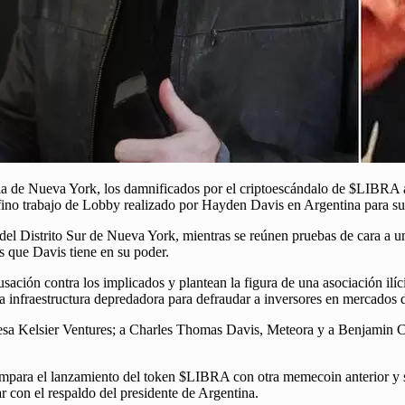
ia de Nueva York, los damnificados por el criptoescándalo de $LIBRA am
 fino trabajo de Lobby realizado por Hayden Davis en Argentina para su
, del Distrito Sur de Nueva York, mientras se reúnen pruebas de cara a u
s que Davis tiene en su poder.
ación contra los implicados y plantean la figura de una asociación il
na infraestructura depredadora para defraudar a inversores en mercados 
sa Kelsier Ventures; a Charles Thomas Davis, Meteora y a Benjamin Ch
 compara el lanzamiento del token $LIBRA con otra memecoin anterior 
 con el respaldo del presidente de Argentina.