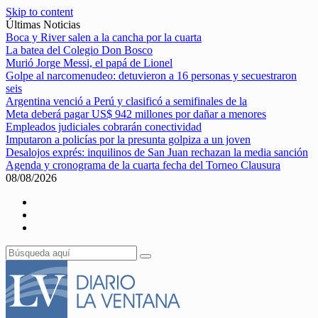
Skip to content
Últimas Noticias
Boca y River salen a la cancha por la cuarta
La batea del Colegio Don Bosco
Murió Jorge Messi, el papá de Lionel
Golpe al narcomenudeo: detuvieron a 16 personas y secuestraron
seis
Argentina venció a Perú y clasificó a semifinales de la
Meta deberá pagar US$ 942 millones por dañar a menores
Empleados judiciales cobrarán conectividad
Imputaron a policías por la presunta golpiza a un joven
Desalojos exprés: inquilinos de San Juan rechazan la media sanción
Agenda y cronograma de la cuarta fecha del Torneo Clausura
08/08/2026