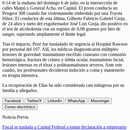
6:14 de la mañana del domingo 6 de julio, en la intersección de
calles Maipú y General Acha, en Capital. El joven conducía un
Peugeot 308 cuando fue violentamente embestido por una Toyota
Hilux. El conductor de esta última, Gilberto Fabricio Gabriel Gioja,
de 24 años y nieto del exgobernador José Luis Gioja, dio positivo en
el test de alcoholemia con un registro de 0,98 gramos por litro de
sangre, superando ampliamente el límite legal.
Tras el impacto, Pezé fue trasladado de urgencia al Hospital Rawson
por personal del 107. Allí, los médicos diagnosticaron múltiples
lesiones de gravedad: traumatismo encéfalo craneano con contusión
hemorrágica, fractura de cráneo y órbita ocular, traumatismo facial,
lesiones internas en el tórax y politraumatismos severos. Ante este
cuadro, los profesionales decidieron inducirlo a coma y mantenerlo
en terapia intensiva.
La recuperación de Elías ha sido considerada casi milagrosa por su
familia y allegados.
Facebook
Twitter/X
LinkedIn
WhatsApp
Messenger
Correo electrónico
Noticia Previa
Fiscal se traslada a Capital Federal a tomar declaración a empresario