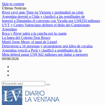
Skip to content
Últimas Noticias
River cayó ante Tigre en Victoria y profundizó su crisis
Argentina derrotó a Chile y clasificó a las semifinales de
Ingresó a Diputados el convenio con Vicuña por US$250 millones
UVT y Centro Valenciano definen el título del Campeonato
Argentino
Boca y River salen a la cancha por la cuarta
La batea del Colegio Don Bosco
Murió Jorge Messi, el papá de Lionel
Detuvieron a 16 personas y secuestraron seis kilos de cocaína
Argentina venció a Perú y clasificó a semifinales de la
Meta deberá pagar US$ 942 millones por dañar a menores
09/08/2026