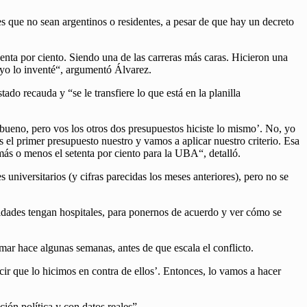
es que no sean argentinos o residentes, a pesar de que hay un decreto
uenta por ciento. Siendo una de las carreras más caras. Hicieron una
 yo lo inventé“, argumentó Álvarez.
do recauda y “se le transfiere lo que está en la planilla
bueno, pero vos los otros dos presupuestos hiciste lo mismo’. No, yo
el primer presupuesto nuestro y vamos a aplicar nuestro criterio. Esa
más o menos el setenta por ciento para la UBA“, detalló.
universitarios (y cifras parecidas los meses anteriores), pero no se
sidades tengan hospitales, para ponernos de acuerdo y ver cómo se
mar hace algunas semanas, antes de que escala el conflicto.
ecir que lo hicimos en contra de ellos’. Entonces, lo vamos a hacer
ión política y con datos reales”