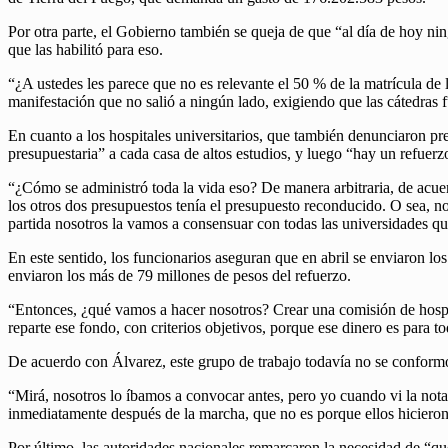
Por otra parte, el Gobierno también se queja de que “al día de hoy nin
que las habilitó para eso.
“¿A ustedes les parece que no es relevante el 50 % de la matrícula de 
manifestación que no salió a ningún lado, exigiendo que las cátedras 
En cuanto a los hospitales universitarios, que también denunciaron pres
presupuestaria” a cada casa de altos estudios, y luego “hay un refuer
“¿Cómo se administró toda la vida eso? De manera arbitraria, de acuer
los otros dos presupuestos tenía el presupuesto reconducido. O sea, n
partida nosotros la vamos a consensuar con todas las universidades qu
En este sentido, los funcionarios aseguran que en abril se enviaron lo
enviaron los más de 79 millones de pesos del refuerzo.
“Entonces, ¿qué vamos a hacer nosotros? Crear una comisión de hospit
reparte ese fondo, con criterios objetivos, porque ese dinero es para to
De acuerdo con Álvarez, este grupo de trabajo todavía no se conformó 
“Mirá, nosotros lo íbamos a convocar antes, pero yo cuando vi la nota 
inmediatamente después de la marcha, que no es porque ellos hicieron
Por último, las autoridades nacionales remarcaron la necesidad de “qu