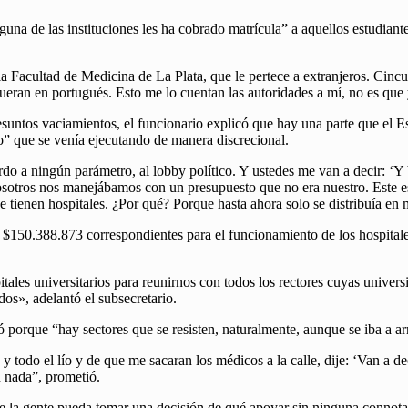
guna de las instituciones les ha cobrado matrícula” a aquellos estudiant
la Facultad de Medicina de La Plata, que le pertece a extranjeros. Cinc
fueran en portugués. Esto me lo cuentan las autoridades a mí, no es que
untos vaciamientos, el funcionario explicó que hay una parte que el Esta
zo” que se venía ejecutando de manera discrecional.
do a ningún parámetro, al lobby político. Y ustedes me van a decir: ‘Y 
osotros nos manejábamos con un presupuesto que no era nuestro. Este es 
e tienen hospitales. ¿Por qué? Porque hasta ahora solo se distribuía en 
s $150.388.873 correspondientes para el funcionamiento de los hospitales 
ales universitarios para reunirnos con todos los rectores cuyas univer
dos», adelantó el subsecretario.
porque “hay sectores que se resisten, naturalmente, aunque se iba a ar
y todo el lío y de que me sacaran los médicos a la calle, dije: ‘Van a d
 nada”, prometió.
e la gente pueda tomar una decisión de qué apoyar sin ninguna connotac