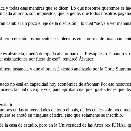
 y todas esas mentiras que se dicen. Lo que nosotros queremos es hacer 
en cada alumno, son impuestos, que la gente, que todos nosotros pagamo
an cambiar un poco el eje de la discusión”, lo cual “se va a ver mañana 
Gobierno efectúe los aumentos establecidos en la norma de financiamient
e es abstracta, quedó derogada al aprobarse el Presupuesto. Cuando vos
er asignaciones por fuera de eso”, remarcó Álvarez.
imera instancia y que ahora está siendo analizado por la Corte Suprema “e
Estado no está en capacidad hoy económica de afrontar. Por eso nosotros
ciera, la cual dice que vos, para aprobar cualquier gasto, tenés que de
rsitario
mnos en las universidades de todo el país, de los cuales solo poco meno
quiera se anotó en ninguna cátedra, sino que solamente se inscribió.
de la casa de estudio, pero en la Universidad de las Artes (ex IUNA), q