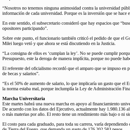
“Nosotros no tenemos ninguna animosidad contra la universidad pública
información de cada universidad. Porque es la inversión que se hace 
En este sentido, el subsecretario consideró que hay espacios que “busc
opositores participando”.
Sobre este punto, el funcionario también criticó el pedido de que el 
Milei luego vetó y que ahora se está discutiendo en la Justicia.
“La consigna de ellos es ‘cumplan la ley’. No se puede cumplir porqu
Presupuesto, este la deroga de manera implícita, porque no puede hab
El referente del oficialismo recordó que el amparo que se impuso en pr
de becas y salarios”.
“Es el 50% de aumento de salario, lo que implicaría un gasto que el 
la norma estaba mal, porque inclumplía la Ley de Administración Finan
Marcha Universitaria
Este martes habrá una nueva marcha en apoyo al financiamiento unive
De acuerdo con los datos del Ejecutivo, actualmente hay 1.980.136 alu
o más materias por año. El resto tiene un rendimiento más bajo o ni si
El costo para cada graduado, para toda su carrera, varía dependiendo 
de Tierra del Fuego, que demanda un gasto de 176.202.583 pesos.