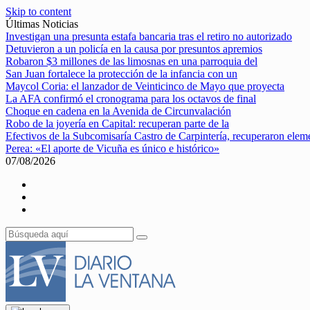
Skip to content
Últimas Noticias
Investigan una presunta estafa bancaria tras el retiro no autorizado
Detuvieron a un policía en la causa por presuntos apremios
Robaron $3 millones de las limosnas en una parroquia del
San Juan fortalece la protección de la infancia con un
Maycol Coria: el lanzador de Veinticinco de Mayo que proyecta
La AFA confirmó el cronograma para los octavos de final
Choque en cadena en la Avenida de Circunvalación
Robo de la joyería en Capital: recuperan parte de la
Efectivos de la Subcomisaría Castro de Carpintería, recuperaron elem
Perea: «El aporte de Vicuña es único e histórico»
07/08/2026