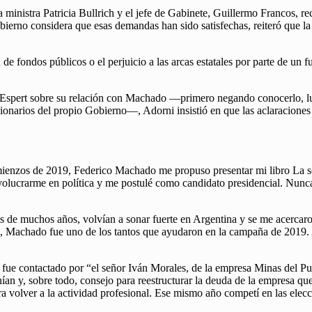
a ministra Patricia Bullrich y el jefe de Gabinete, Guillermo Francos, 
bierno considera que esas demandas han sido satisfechas, reiteró que la
e fondos públicos o el perjuicio a las arcas estatales por parte de un 
 de Espert sobre su relación con Machado —primero negando conocerlo, l
cionarios del propio Gobierno—, Adorni insistió en que las aclaracione
mienzos de 2019, Federico Machado me propuso presentar mi libro La s
volucrarme en política y me postulé como candidato presidencial. Nunca 
és de muchos años, volvían a sonar fuerte en Argentina y se me acercar
ito, Machado fue uno de los tantos que ayudaron en la campaña de 201
que fue contactado por “el señor Iván Morales, de la empresa Minas del
ían y, sobre todo, consejo para reestructurar la deuda de la empresa qu
ara volver a la actividad profesional. Ese mismo año competí en las elec