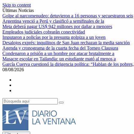
Skip to content
Últimas Noticias
Golpe al narcomenudeo: detuvieron a 16 personas y secuestraron seis
Argentina venció a Perú y clasificó a semifinales de la
Meta deberá pagar US$ 942 millones por dañar a menores
Empleados judiciales cobrarán conectividad
Imputaron a policías por la presunta golpiza a un joven
Desalojos exprés: inquilinos de San Juan rechazan la media sanción
Agenda y cronograma de la cuarta fecha del Torneo Clausura
Condenaron a prisión a un hombre por atacar brutalmente a
Masacre escolar en Tailandia: un estudiante mató al menos a
García Cuerva cuestionó la dirigencia política: “Hablan de los pobres,
08/08/2026