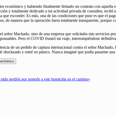
or económico y habiendo finalmente firmado un contrato con aquella e
ección y totalmente dedicado a mi actividad privada de consultor, recibí
 que esconder. Es más, una de las condiciones que puse es que el pago 
os, de manera que la operación fuera totalmente transparente, porque 
el señor Machado, sino de una empresa que solicitaba mis servicios pr
ponsables. Pero el COVID frustró mi viaje, interrumpiéndose definitiva
stencia de un pedido de captura internacional contra el señor Machado, b
dé shockeado y entré en pánico. Nunca imaginé que podía pasarme una c
lectrónico
 pido perdón por ponerle a este homicida en el camino»