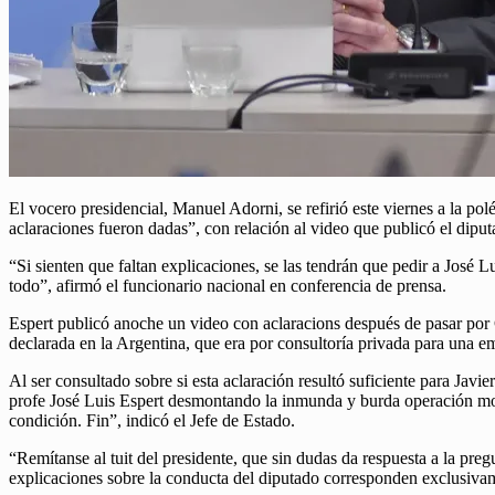
El vocero presidencial, Manuel Adorni, se refirió este viernes a la po
aclaraciones fueron dadas”, con relación al video que publicó el dip
“Si sienten que faltan explicaciones, se las tendrán que pedir a José 
todo”, afirmó el funcionario nacional en conferencia de prensa.
Espert publicó anoche un video con aclaracions después de pasar po
declarada en la Argentina, que era por consultoría privada para una e
Al ser consultado sobre si esta aclaración resultó suficiente para Javi
profe José Luis Espert desmontando la inmunda y burda operación mon
condición. Fin”, indicó el Jefe de Estado.
“Remítanse al tuit del presidente, que sin dudas da respuesta a la pre
explicaciones sobre la conducta del diputado corresponden exclusivam