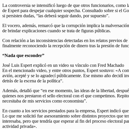
La controversia se intensificó luego de que otros funcionarios, como l
de Espert para despejar cualquier sospecha. Consultado sobre si el Go
si persisten dudas, “las deberá seguir dando, por supuesto”.
El vocero, además, remarcó que la corrupción implica la malversación d
de brindar explicaciones cuando se trata de figuras públicas.
Con relación a las inconsistencias detectadas en los relatos previos
finalmente reconociendo la recepción de dinero tras la presión de fun
“Nada que esconder”
José Luis Espert explicó en un video su vínculo con Fred Machado
En el mencionado video, y entre otros puntos, Espert sostuvo: «A co
avión, acepté y se lo agradecí públicamente. Ese mismo año decidí in
detrás de la escena de la política“.
Además, detalló que “en ese momento, las ideas de la libertad, despu
quienes nos prestaron el sello electoral con el que competimos. Rep
necesitaba de mis servicios como economista”.
En cuanto a los servicios prestados para la empresa, Espert indicó 
Lo que me solicitó fue asesoramiento sobre distintos proyectos que ten
interesaba, pero que tendría que esperar al fin del proceso electoral p
actividad privada».