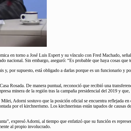
lémica en torno a José Luis Espert y su vínculo con Fred Machado, señal
utado nacional. Sin embargo, aseguró: “Es probable que haya cosas que 
Luis y, por supuesto, está obligado a darlas porque es un funcionario y 
r Casa Rosada. De manera puntual, reconoció que recibió una transfer
mpresa minera de la región tras la campaña presidencial del 2019 y que,
er Milei, Adorni sostuvo que la posición oficial se encuentra reflejada en
tada por el kirchnerismo. Los kirchneristas están tapados de causas de
gunta”, expresó Adorni, al tiempo que enfatizó que su función es represe
ente al propio involucrado.