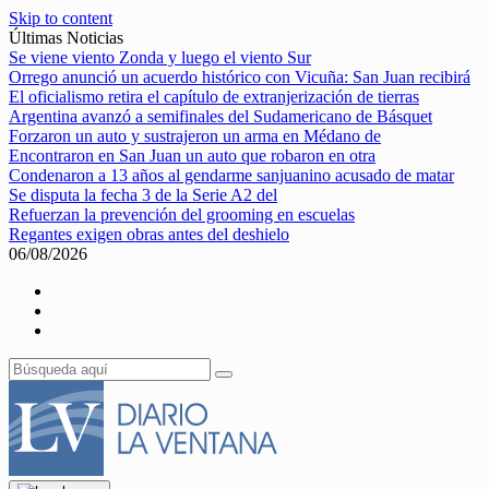
Skip to content
Últimas Noticias
Se viene viento Zonda y luego el viento Sur
Orrego anunció un acuerdo histórico con Vicuña: San Juan recibirá
El oficialismo retira el capítulo de extranjerización de tierras
Argentina avanzó a semifinales del Sudamericano de Básquet
Forzaron un auto y sustrajeron un arma en Médano de
Encontraron en San Juan un auto que robaron en otra
Condenaron a 13 años al gendarme sanjuanino acusado de matar
Se disputa la fecha 3 de la Serie A2 del
Refuerzan la prevención del grooming en escuelas
Regantes exigen obras antes del deshielo
06/08/2026