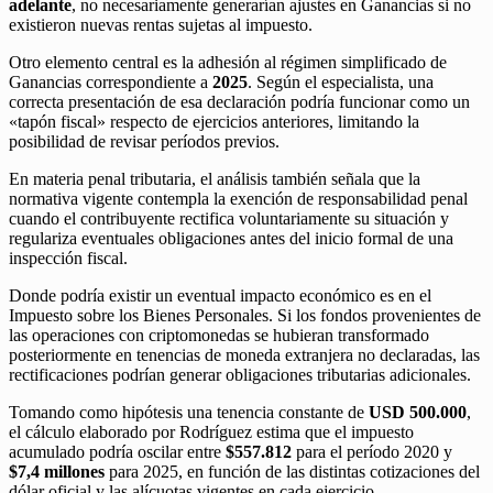
adelante
, no necesariamente generarían ajustes en Ganancias si no
existieron nuevas rentas sujetas al impuesto.
Otro elemento central es la adhesión al régimen simplificado de
Ganancias correspondiente a
2025
. Según el especialista, una
correcta presentación de esa declaración podría funcionar como un
«tapón fiscal» respecto de ejercicios anteriores, limitando la
posibilidad de revisar períodos previos.
En materia penal tributaria, el análisis también señala que la
normativa vigente contempla la exención de responsabilidad penal
cuando el contribuyente rectifica voluntariamente su situación y
regulariza eventuales obligaciones antes del inicio formal de una
inspección fiscal.
Donde podría existir un eventual impacto económico es en el
Impuesto sobre los Bienes Personales. Si los fondos provenientes de
las operaciones con criptomonedas se hubieran transformado
posteriormente en tenencias de moneda extranjera no declaradas, las
rectificaciones podrían generar obligaciones tributarias adicionales.
Tomando como hipótesis una tenencia constante de
USD 500.000
,
el cálculo elaborado por Rodríguez estima que el impuesto
acumulado podría oscilar entre
$557.812
para el período 2020 y
$7,4 millones
para 2025, en función de las distintas cotizaciones del
dólar oficial y las alícuotas vigentes en cada ejercicio.