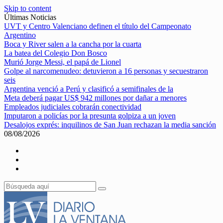
Skip to content
Últimas Noticias
UVT y Centro Valenciano definen el título del Campeonato
Argentino
Boca y River salen a la cancha por la cuarta
La batea del Colegio Don Bosco
Murió Jorge Messi, el papá de Lionel
Golpe al narcomenudeo: detuvieron a 16 personas y secuestraron
seis
Argentina venció a Perú y clasificó a semifinales de la
Meta deberá pagar US$ 942 millones por dañar a menores
Empleados judiciales cobrarán conectividad
Imputaron a policías por la presunta golpiza a un joven
Desalojos exprés: inquilinos de San Juan rechazan la media sanción
08/08/2026