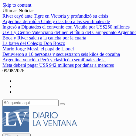
Skip to content
Últimas Noticias
River cayó ante Tigre en Victoria y profundizó su crisis
Argentina derrotó a Chile y clasificó a las semifinales de
Ingresó a Diputados el convenio con Vicuña por US$250 millones
UVT y Centro Valenciano definen el título del Campeonato Argentin
Boca y River salen a la cancha por la cuarta
La batea del Colegio Don Bosco
Murió Jorge Messi, el papá de Lionel
Detuvieron a 16 personas y secuestraron seis kilos de cocaína
Argentina venció a Perú y clasificó a semifinales de la
Meta deberá pagar US$ 942 millones por dañar a menores
09/08/2026