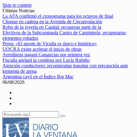
Skip to content
Últimas Noticias
La AFA confirmó el cronograma para los octavos de final
Choque en cadena en la Avenida de Circunvalación
Robo de la joyería en Capital: recuperan parte de la
Efectivos de la Subcomisaría Castro de Carpintería, recuperaron
elementos robados
Perea: «El aporte de Vicuña es único e histórico»
UOCRA exige acelerar el inicio de obras
Aerolíneas pagará Ganancias por primera vez
Fiscalía apelará la condena por Lucía Rubiño
Atención conductores: recomiendan transitar con precaución ante
tormenta de arena
Argentina cayó en el Índice Big Mac
06/08/2026