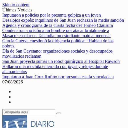
Skip to content
Últimas Noticias
Imputaron a policías por la presunta golpiza a un joven
Desalojos exprés: inquilinos de San Juan rechazan la media sanción
Agenda y cronograma de la cuarta fecha del Torneo Clausura
Condenaron a prisión a un hombre por atacar brutalmente a
Masacre escolar en Tailandia: un estudiante mató al menos a
García Cuerva cuestionó la dirigencia política: “Hablan de los
pobres,
Día de San Cayetano: organizaciones sociales y desocupados
movilizados reclaman
San Juan proyecta sumar un robot quirúrgico al Hospital Rawson
Hallaron una mochila enterrada con joyas y relojes durante
allanamientos
Imputaron a Juan Cruz Rufino por presunta estafa vinculada a
07/08/2026