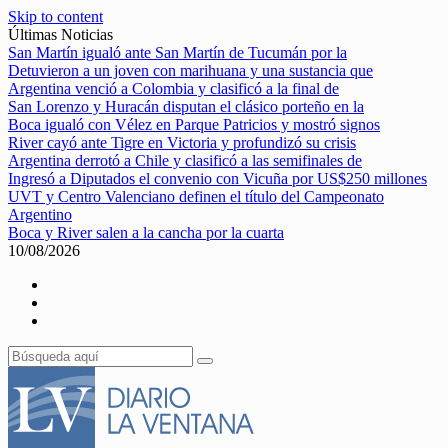
Skip to content
Últimas Noticias
San Martín igualó ante San Martín de Tucumán por la
Detuvieron a un joven con marihuana y una sustancia que
Argentina venció a Colombia y clasificó a la final de
San Lorenzo y Huracán disputan el clásico porteño en la
Boca igualó con Vélez en Parque Patricios y mostró signos
River cayó ante Tigre en Victoria y profundizó su crisis
Argentina derrotó a Chile y clasificó a las semifinales de
Ingresó a Diputados el convenio con Vicuña por US$250 millones
UVT y Centro Valenciano definen el título del Campeonato
Argentino
Boca y River salen a la cancha por la cuarta
10/08/2026