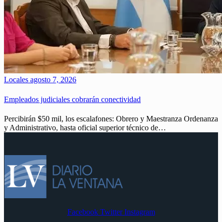
Locales
agosto 7, 2026
Empleados judiciales cobrarán conectividad
Percibirán $50 mil, los escalafones: Obrero y Maestranza Ordenanza
y Administrativo, hasta oficial superior técnico de…
Facebook
Twitter
Instagram