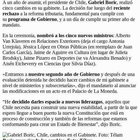
A un año de asumir, el presidente de Chile,
Gabriel Boric
, realizó
cinco cambios en su gabinete. La decisión fue luego del
reciente
rechazo
a la reforma tributaria, fundamental para cumplir con
su
programa de Gobierno
, y a un día de cumplir su primer año de
mandato.
En la ceremonia,
nombró a los cinco nuevos ministros
: Alberto
Van Klaveren en Relaciones Exteriores (deja el cargo Antonia
Urrejola), Jéssica López en Obras Públicas (en reemplazo de Juan
Carlos García), Jaime de Aguirre en Cultura (en lugar de Julieta
Brodsky), Jaime Pizarro en Deportes (se va Alexandra Benado) y
Aisén Etcheverry en Ciencias (por Silvia Díaz).
«Entramos a
nuestro segundo año de Gobierno
y después de una
evaluación detenida he decidido hacer cambios de mi gabinete a
nivel de ministerios y subsecretarías», dijo el mandatario al anunciar
las modificaciones en un acto en el Palacio de La Moneda.
“He
decidido darles espacio a nuevos liderazgos
, aquellos que
Chile necesita para construir una nueva estabilidad, a partir de la que
espero llegue a buen puerto la nueva Constitución que está en
proceso de construcción y también de las reformas que estamos
conformando para crear un Estado de Bienestar”, dijo Boric.