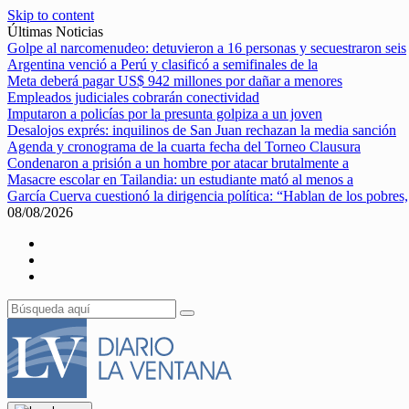
Skip to content
Últimas Noticias
Golpe al narcomenudeo: detuvieron a 16 personas y secuestraron seis
Argentina venció a Perú y clasificó a semifinales de la
Meta deberá pagar US$ 942 millones por dañar a menores
Empleados judiciales cobrarán conectividad
Imputaron a policías por la presunta golpiza a un joven
Desalojos exprés: inquilinos de San Juan rechazan la media sanción
Agenda y cronograma de la cuarta fecha del Torneo Clausura
Condenaron a prisión a un hombre por atacar brutalmente a
Masacre escolar en Tailandia: un estudiante mató al menos a
García Cuerva cuestionó la dirigencia política: “Hablan de los pobres,
08/08/2026