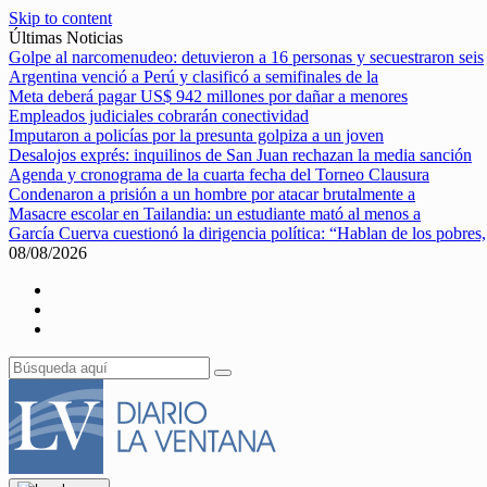
Skip to content
Últimas Noticias
Golpe al narcomenudeo: detuvieron a 16 personas y secuestraron seis
Argentina venció a Perú y clasificó a semifinales de la
Meta deberá pagar US$ 942 millones por dañar a menores
Empleados judiciales cobrarán conectividad
Imputaron a policías por la presunta golpiza a un joven
Desalojos exprés: inquilinos de San Juan rechazan la media sanción
Agenda y cronograma de la cuarta fecha del Torneo Clausura
Condenaron a prisión a un hombre por atacar brutalmente a
Masacre escolar en Tailandia: un estudiante mató al menos a
García Cuerva cuestionó la dirigencia política: “Hablan de los pobres,
08/08/2026