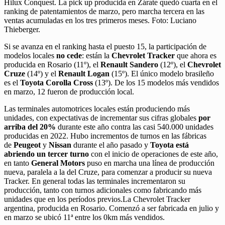
Hilux Conquest. La pick up producida en Zárate quedó cuarta en el
ranking de patentamientos de marzo, pero marcha tercera en las
ventas acumuladas en los tres primeros meses. Foto: Luciano
Thieberger.
Si se avanza en el ranking hasta el puesto 15, la participación de
modelos locales
no cede
: están la
Chevrolet Tracker
que ahora es
producida en Rosario (11º), el
Renault Sandero
(12º), el
Chevrolet
Cruze
(14º) y el
Renault Logan
(15º). El único modelo brasileño
es el
Toyota Corolla Cross
(13º). De los 15 modelos más vendidos
en marzo, 12 fueron de producción local.
Las terminales automotrices locales están produciendo más
unidades, con expectativas de incrementar sus cifras globales
por
arriba del 20%
durante este año contra las casi 540.000 unidades
producidas en 2022. Hubo incrementos de turnos en las fábricas
de
Peugeot
y
Nissan
durante el año pasado y
Toyota está
abriendo un tercer turno
con el inicio de operaciones de este año,
en tanto
General Motors
puso en marcha una línea de producción
nueva, paralela a la del Cruze, para comenzar a producir su nueva
Tracker. En general todas las terminales incrementaron su
producción, tanto con turnos adicionales como fabricando más
unidades que en los períodos previos.La Chevrolet Tracker
argentina, producida en Rosario. Comenzó a ser fabricada en julio y
en marzo se ubicó 11ª entre los 0km más vendidos.