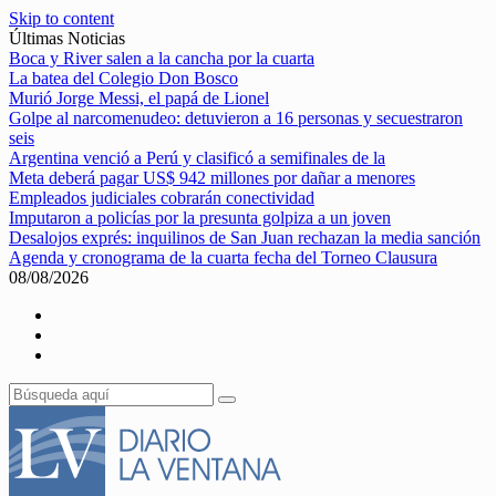
Skip to content
Últimas Noticias
Boca y River salen a la cancha por la cuarta
La batea del Colegio Don Bosco
Murió Jorge Messi, el papá de Lionel
Golpe al narcomenudeo: detuvieron a 16 personas y secuestraron
seis
Argentina venció a Perú y clasificó a semifinales de la
Meta deberá pagar US$ 942 millones por dañar a menores
Empleados judiciales cobrarán conectividad
Imputaron a policías por la presunta golpiza a un joven
Desalojos exprés: inquilinos de San Juan rechazan la media sanción
Agenda y cronograma de la cuarta fecha del Torneo Clausura
08/08/2026