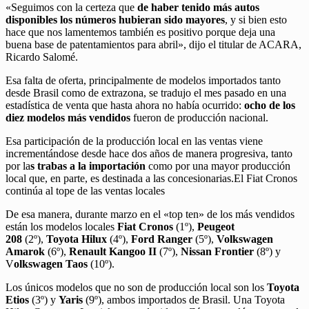
«Seguimos con la certeza que
de haber tenido más autos
disponibles los números hubieran sido mayores
, y si bien esto
hace que nos lamentemos también es positivo porque deja una
buena base de patentamientos para abril», dijo el titular de ACARA,
Ricardo Salomé.
Esa falta de oferta, principalmente de modelos importados tanto
desde Brasil como de extrazona, se tradujo el mes pasado en una
estadística de venta que hasta ahora no había ocurrido:
ocho de los
diez modelos más vendidos
fueron de producción nacional.
Esa participación de la producción local en las ventas viene
incrementándose desde hace dos años de manera progresiva, tanto
por la
s trabas a la importación
como por una mayor producción
local que, en parte, es destinada a las concesionarias.El Fiat Cronos
continúa al tope de las ventas locales
De esa manera, durante marzo en el «top ten» de los más vendidos
están los modelos locales
Fiat Cronos
(1º),
Peugeot
208
(2º),
Toyota Hilux
(4º),
Ford Ranger
(5º),
Volkswagen
Amarok
(6º),
Renault Kangoo II
(7º),
Nissan Frontier
(8º) y
V
olkswagen Taos
(10º).
Los únicos modelos que no son de producción local son los
Toyota
Etios
(3º) y
Yaris
(9º), ambos importados de Brasil. Una Toyota